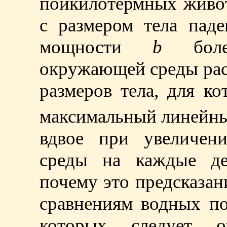
пойкилотермных живот
с размером тела паде
мощности
b
более
окружающей среды рас
размеров тела, для к
максимальный линейны
вдвое при увеличен
среды на каждые дес
почему это предсказа
сравнениям водных п
которых следует о