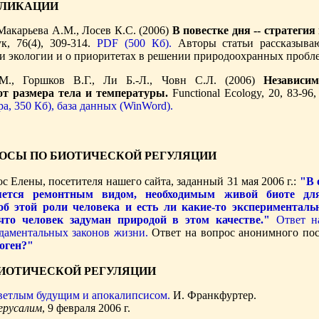
БЛИКАЦИИ
Макарьева А.М., Лосев К.С. (2006)
В повестке дня -- стратеги
к, 76(4), 309-314.
PDF (500 Кб).
Авторы статьи рассказыва
и экологии и о приоритетах в решении природоохранных пробл
М., Горшков В.Г., Ли Б.-Л., Човн С.Л. (2006)
Независи
от размера тела и температуры.
Functional Ecology, 20, 83-96
а, 350 Кб),
база данных (WinWord).
ОСЫ ПО БИОТИЧЕСКОЙ РЕГУЛЯЦИИ
с Елены, посетителя нашего сайта, заданный 31 мая 2006 г.:
"В 
яется ремонтным видом, необходимым живой биоте для 
об этой роли человека и есть ли какие-то экспериментал
 что человек задуман природой в этом качестве."
Ответ на
даментальных законов жизни.
Ответ на вопрос анонимного посе
оген?"
БИОТИЧЕСКОЙ РЕГУЛЯЦИИ
ветлым будущим и апокалипсисом.
И. Франкфуртер.
ерусалим
, 9 февраля 2006 г.