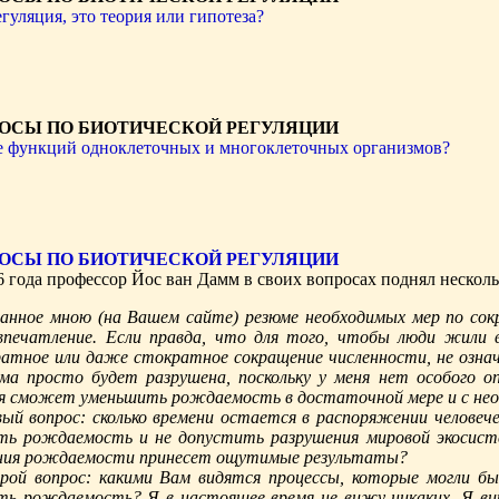
гуляция, это теория или гипотеза?
ОСЫ ПО БИОТИЧЕСКОЙ РЕГУЛЯЦИИ
е функций одноклеточных и многоклеточных организмов?
ОСЫ ПО БИОТИЧЕСКОЙ РЕГУЛЯЦИИ
06 года профессор Йос ван Дамм в своих вопросах поднял нескол
анное мною (на Вашем сайте) резюме необходимых мер по сок
впечатление. Если правда, что для того, чтобы люди жили 
атное или даже стократное сокращение численности, не означ
ма просто будет разрушена, поскольку у меня нет особого 
я сможет уменьшить рождаемость в достаточной мере и с нео
ый вопрос: сколько времени остается в распоряжении человеч
ь рождаемость и не допустить разрушения мировой экосисте
ния рождаемости принесет ощутимые результаты?
рой вопрос: какими Вам видятся процессы, которые могли бы
ь рождаемость? Я в настоящее время не вижу никаких. Я ви