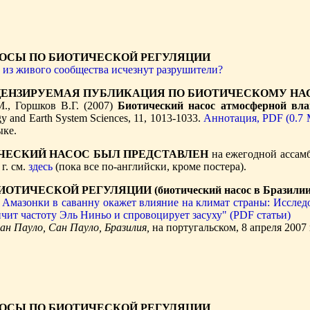
ОСЫ ПО БИОТИЧЕСКОЙ РЕГУЛЯЦИИ
и из живого сообщества исчезнут разрушители?
ЦЕНЗИРУЕМАЯ ПУБЛИКАЦИЯ ПО БИОТИЧЕСКОМУ НА
., Горшков В.Г. (2007)
Биотический насос атмосферной вл
 and Earth System Sciences, 11, 1013-1033.
Аннотация,
PDF (0.7 
ыке.
ЧЕСКИЙ НАСОС БЫЛ ПРЕДСТАВЛЕН
на ежегодной ассамб
г. см.
здесь
(пока все по-английски, кроме постера).
ОТИЧЕСКОЙ РЕГУЛЯЦИИ (биотический насос в Бразилии
Амазонки в саванну окажет влияние на климат страны: Исследо
ичит частоту Эль Ниньо и спровоцирует засуху" (PDF статьи)
ан Пауло, Сан Пауло, Бразилия,
на португальском, 8 апреля 2007 
ОСЫ ПО БИОТИЧЕСКОЙ РЕГУЛЯЦИИ