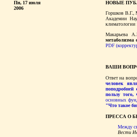
Пн, 17 июля
НОВЫЕ ПУ
2006
Горшков В.Г., 
Академии Нау
климатологии 
Макарьева А.
метаболизма 
PDF (корректур
ВАШИ ВОПР
Ответ на вопро
человек явл
поподробней 
пользу того,
основных фун
"Что такое би
ПРЕССА О 
Между с
Вести И