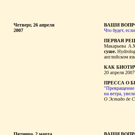
Четверг, 26 апреля
ВАШИ ВОПР
2007
Что будет, есл
ПЕРВАЯ РЕ
Макарьева А.М
суше.
Hydrology
английском яз
КАК БИОТИ
20 апреля 2007 
ПРЕССА О БИ
"Превращение 
на ветра, увел
О Эстадо де С
Пятница, 2 марта
ВАШИ ВОПР