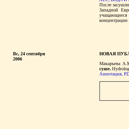
После засушли
Западной Евр
учащающиеся 
концентрации 
Вс, 24 сентября
НОВАЯ ПУБ
2006
Макарьева А.М
суше.
Hydrology
Аннотация, PD